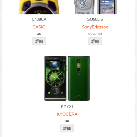
C409CA
SO505iS
CASIO
SonyEricsson
au
docomo
KYY21
KYOCERA
au