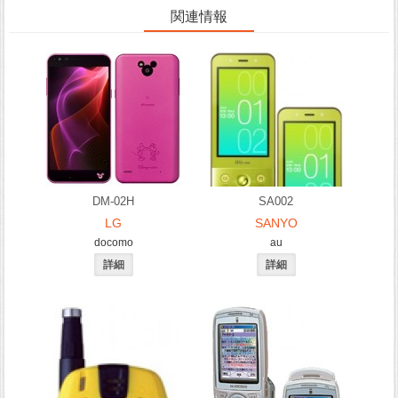
関連情報
DM-02H
SA002
LG
SANYO
docomo
au