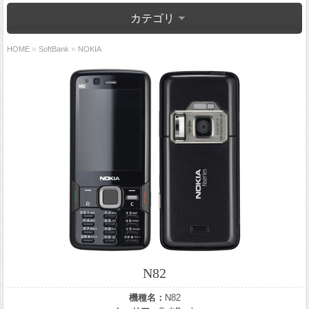
カテゴリ
»
»
HOME
SoftBank
NOKIA
N82
機種名：
N82