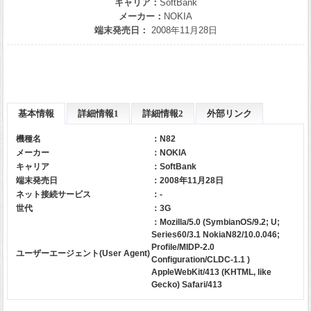
キャリア：
SoftBank
メーカー：
NOKIA
端末発売日：
2008年11月28日
基本情報
詳細情報1
詳細情報2
外部リンク
機種名
：N82
メーカー
：
NOKIA
キャリア
：
SoftBank
端末発売日
：2008年11月28日
ネット接続サービス
：-
世代
：3G
：Mozilla/5.0 (SymbianOS/9.2; U;
Series60/3.1 NokiaN82/10.0.046;
Profile/MIDP-2.0
ユーザーエージェント(User Agent)
Configuration/CLDC-1.1 )
AppleWebKit/413 (KHTML, like
Gecko) Safari/413