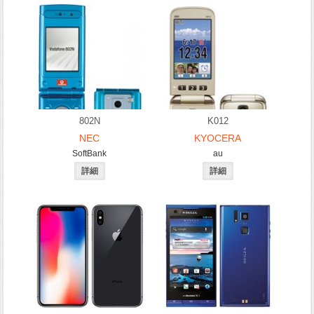
802N
K012
NEC
KYOCERA
SoftBank
au