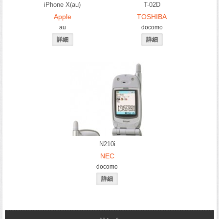
iPhone X(au)
T-02D
Apple
TOSHIBA
au
docomo
N210i
NEC
docomo