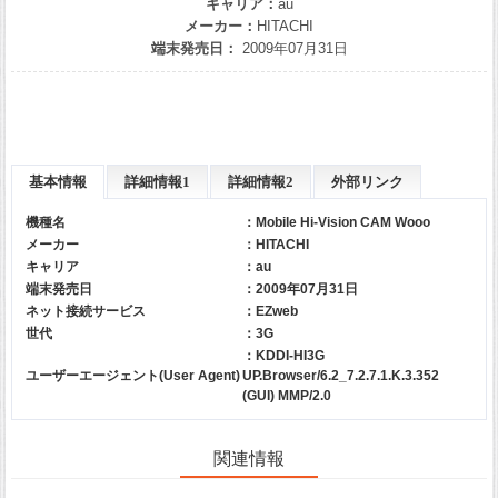
キャリア：
au
メーカー：
HITACHI
端末発売日：
2009年07月31日
基本情報
詳細情報1
詳細情報2
外部リンク
機種名
：Mobile Hi-Vision CAM Wooo
メーカー
：
HITACHI
キャリア
：
au
端末発売日
：2009年07月31日
ネット接続サービス
：EZweb
世代
：3G
：KDDI-HI3G
ユーザーエージェント(User Agent)
UP.Browser/6.2_7.2.7.1.K.3.352
(GUI) MMP/2.0
関連情報