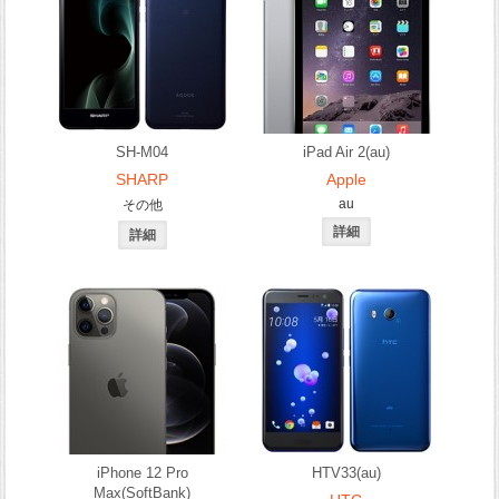
SH-M04
iPad Air 2(au)
SHARP
Apple
au
その他
iPhone 12 Pro
HTV33(au)
Max(SoftBank)