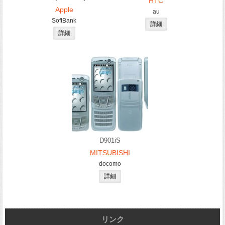
HTC
Apple
au
SoftBank
D901iS
MITSUBISHI
docomo
リンク