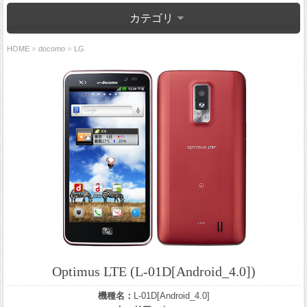
カテゴリ
»
»
HOME
docomo
LG
Optimus LTE (L-01D[Android_4.0])
機種名：
L-01D[Android_4.0]