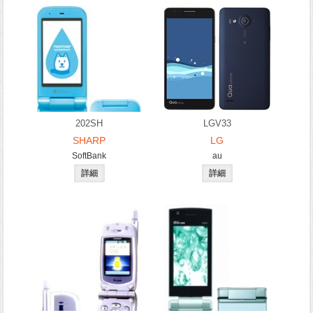
202SH
LGV33
SHARP
LG
SoftBank
au