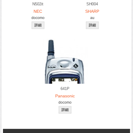
N502it
SH004
NEC
SHARP
docomo
au
641P
Panasonic
docomo