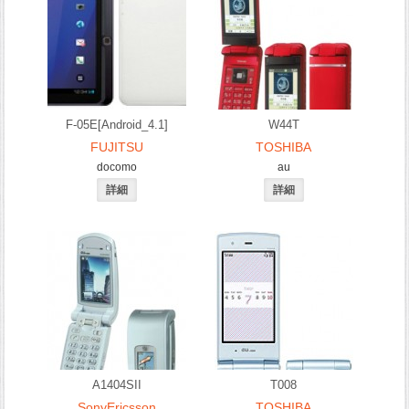
F-05E[Android_4.1]
W44T
FUJITSU
TOSHIBA
docomo
au
A1404SII
T008
SonyEricsson
TOSHIBA