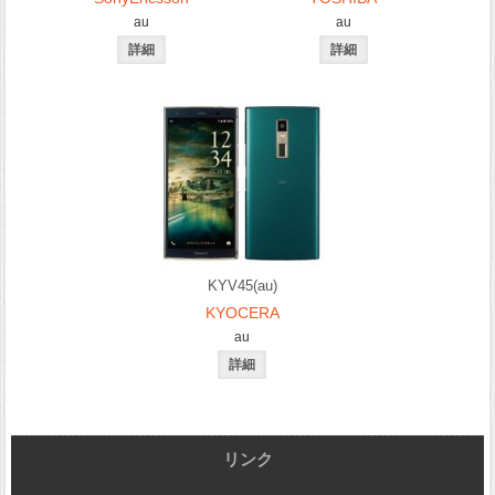
au
au
KYV45(au)
KYOCERA
au
リンク