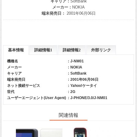
キャリア：
SoftBank
メーカー：
NOKIA
端末発売日：
2001年06月06日
基本情報
詳細情報1
詳細情報2
外部リンク
機種名
：J-NM01
メーカー
：
NOKIA
キャリア
：
SoftBank
端末発売日
：2001年06月06日
ネット接続サービス
：Yahoo!ケータイ
世代
：2G
ユーザーエージェント(User Agent)
：J-PHONE/3.0/J-NM01
関連情報