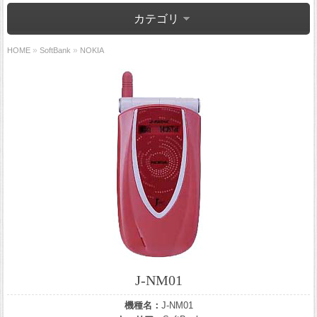
カテゴリ
»
»
HOME
SoftBank
NOKIA
J-NM01
機種名：
J-NM01