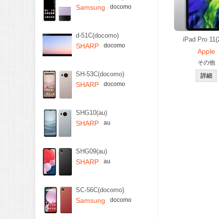
Samsung
docomo
d-51C(docomo)
iPad Pro 11(
SHARP
docomo
Apple
その他
SH-53C(docomo)
SHARP
docomo
SHG10(au)
SHARP
au
SHG09(au)
SHARP
au
SC-56C(docomo)
Samsung
docomo