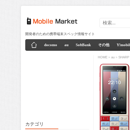
開発者のための携帯端末スペック情報サイト
docomo
au
SoftBank
その他
Y!mobil
»
»
HOME
au
SHARP
カテゴリ