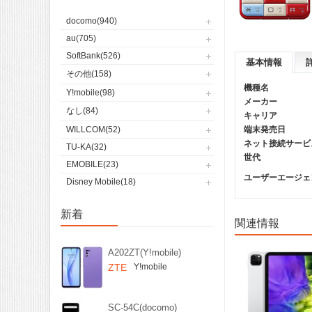
docomo(940)
au(705)
SoftBank(526)
基本情報
その他(158)
機種名
Y!mobile(98)
メーカー
なし(84)
キャリア
WILLCOM(52)
端末発売日
ネット接続サービ
TU-KA(32)
世代
EMOBILE(23)
ユーザーエージェント(
Disney Mobile(18)
新着
関連情報
A202ZT(Y!mobile)
ZTE
Y!mobile
SC-54C(docomo)