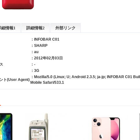
詳細情報1
詳細情報2
外部リンク
：INFOBAR C01
：
SHARP
：
au
：2012年02月03日
ス
：-
：3G
：Mozilla/5.0 (Linux; U; Android 2.3.5; ja-jp; INFOBAR C01 Bu
User Agent)
Mobile Safari/533.1