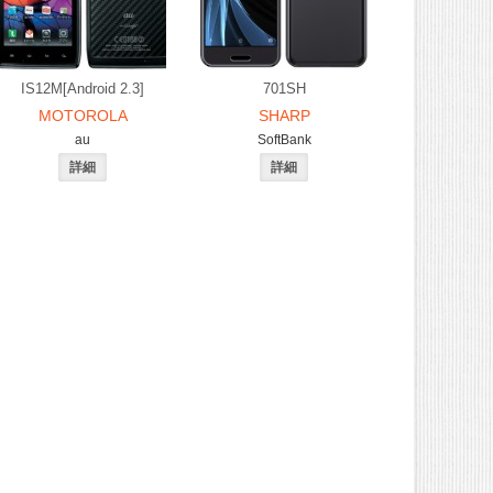
IS12M[Android 2.3]
701SH
MOTOROLA
SHARP
au
SoftBank