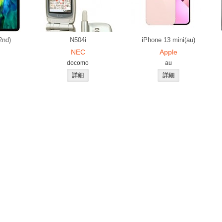
2nd)
N504i
iPhone 13 mini(au)
NEC
Apple
docomo
au