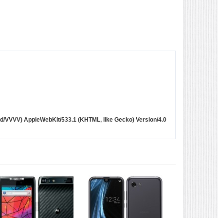
ild/VVVV) AppleWebKit/533.1 (KHTML, like Gecko) Version/4.0