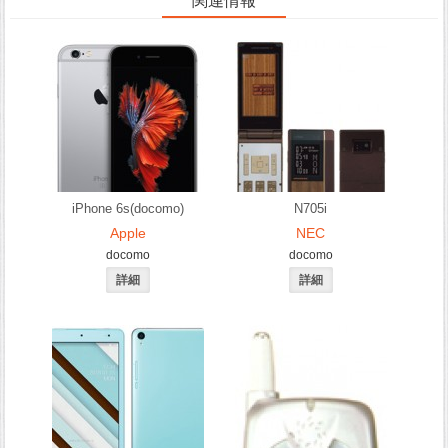
関連情報
iPhone 6s(docomo)
N705i
Apple
NEC
docomo
docomo