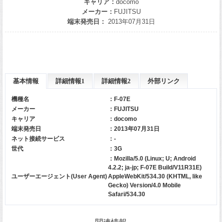
キャリア：
docomo
メーカー：
FUJITSU
端末発売日：
2013年07月31日
基本情報
詳細情報1
詳細情報2
外部リンク
機種名
：F-07E
メーカー
：
FUJITSU
キャリア
：
docomo
端末発売日
：2013年07月31日
ネット接続サービス
：-
世代
：3G
：Mozilla/5.0 (Linux; U; Android
4.2.2; ja-jp; F-07E Build/V11R31E)
ユーザーエージェント(User Agent)
AppleWebKit/534.30 (KHTML, like
Gecko) Version/4.0 Mobile
Safari/534.30