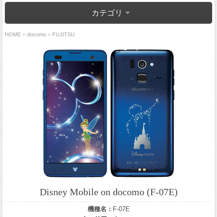
カテゴリ
»
»
HOME
docomo
FUJITSU
Disney Mobile on docomo (F-07E)
機種名：
F-07E