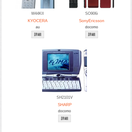
W44KII
SO906i
KYOCERA
SonyEricsson
au
docomo
SH2101V
SHARP
docomo