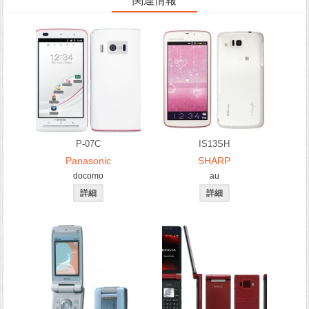
関連情報
P-07C
IS13SH
Panasonic
SHARP
docomo
au