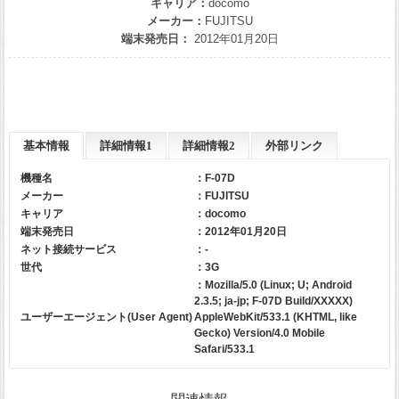
キャリア：
docomo
メーカー：
FUJITSU
端末発売日：
2012年01月20日
基本情報
詳細情報1
詳細情報2
外部リンク
機種名
：F-07D
メーカー
：
FUJITSU
キャリア
：
docomo
端末発売日
：2012年01月20日
ネット接続サービス
：-
世代
：3G
：Mozilla/5.0 (Linux; U; Android
2.3.5; ja-jp; F-07D Build/XXXXX)
ユーザーエージェント(User Agent)
AppleWebKit/533.1 (KHTML, like
Gecko) Version/4.0 Mobile
Safari/533.1