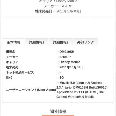
キャリア：
Disney Mobile
メーカー：
SHARP
端末発売日：
2011年10月08日
基本情報
詳細情報1
詳細情報2
外部リンク
機種名
：DM010SH
メーカー
：
SHARP
キャリア
：
Disney Mobile
端末発売日
：2011年10月08日
ネット接続サービス
：-
世代
：3G
：Mozilla/5.0 (Linux; U; Android
2.3.4; ja-jp; DM010SH Build/S0010)
ユーザーエージェント(User Agent)
AppleWebKit/533.1 (KHTML, like
Gecko) Version/4.0 Mobile
関連情報