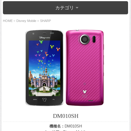
カテゴリ
»
»
HOME
Disney Mobile
SHARP
DM010SH
機種名：
DM010SH