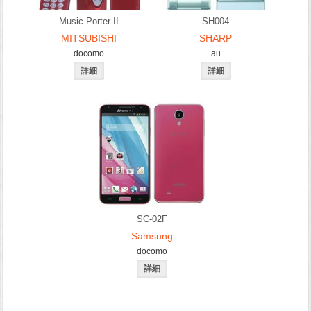
Music Porter II
SH004
MITSUBISHI
SHARP
docomo
au
SC-02F
Samsung
docomo