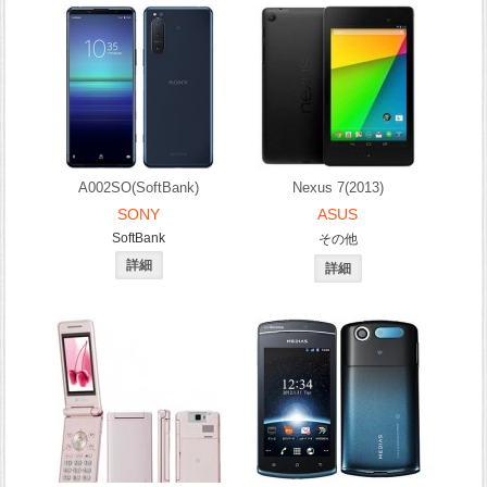
A002SO(SoftBank)
Nexus 7(2013)
SONY
ASUS
SoftBank
その他