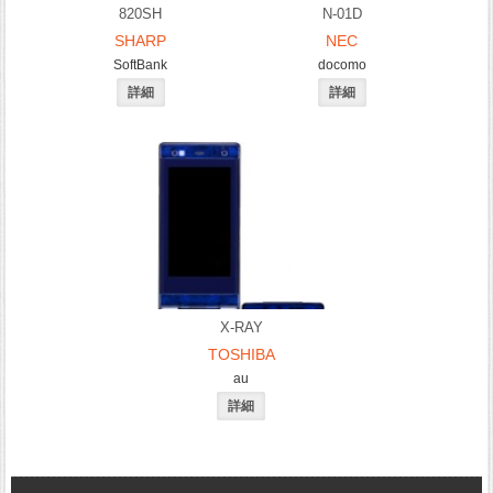
820SH
N-01D
SHARP
NEC
SoftBank
docomo
X-RAY
TOSHIBA
au