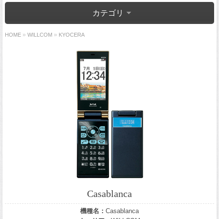
カテゴリ
»
»
HOME
WILLCOM
KYOCERA
Casablanca
機種名：
Casablanca