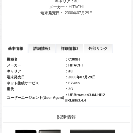
キャリア：
au
メーカー：
HITACHI
端末発売日：
2000年07月29日
基本情報
詳細情報1
詳細情報2
外部リンク
機種名
：C309H
メーカー
：
HITACHI
キャリア
：
au
端末発売日
：2000年07月29日
ネット接続サービス
：EZweb
世代
：2G
：UP.Browser/3.04-HI12
ユーザーエージェント(User Agent)
UP.Link/3.4.4
関連情報