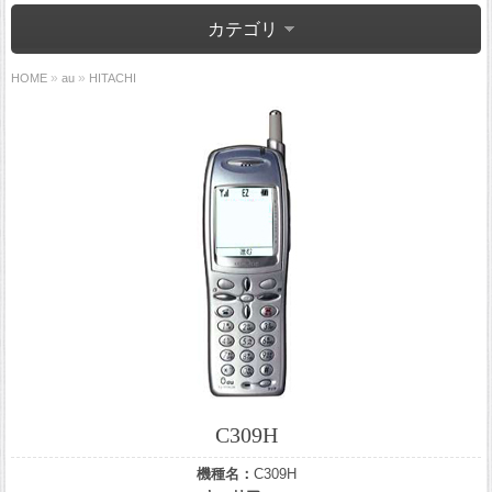
カテゴリ
»
»
HOME
au
HITACHI
C309H
機種名：
C309H