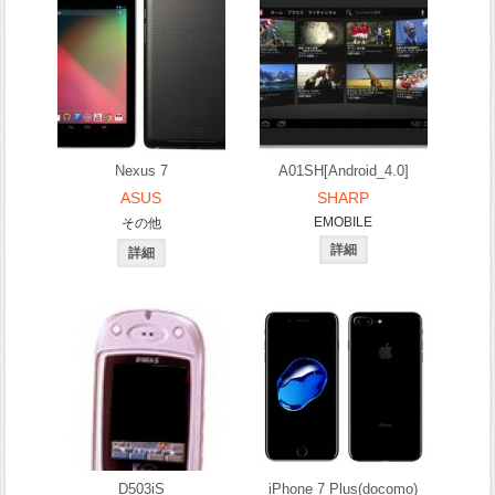
Nexus 7
A01SH[Android_4.0]
ASUS
SHARP
EMOBILE
その他
D503iS
iPhone 7 Plus(docomo)