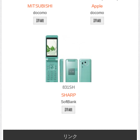
MITSUBISHI
Apple
docomo
docomo
831SH
SHARP
SoftBank
リンク