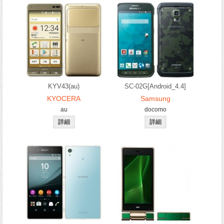
KYV43(au)
SC-02G[Android_4.4]
KYOCERA
Samsung
au
docomo