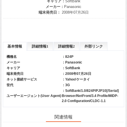
キャリア：
SoftBank
メーカー：
Panasonic
端末発売日：
2008年07月26日
基本情報
詳細情報1
詳細情報2
外部リンク
機種名
：824P
メーカー
：
Panasonic
キャリア
：
SoftBank
端末発売日
：2008年07月26日
ネット接続サービス
：Yahoo!ケータイ
世代
：3G
：SoftBank/1.0/824P/PJP10[/Serial]
ユーザーエージェント(User Agent)
Browser/NetFront/3.4 Profile/MIDP-
2.0 Configuration/CLDC-1.1
関連情報