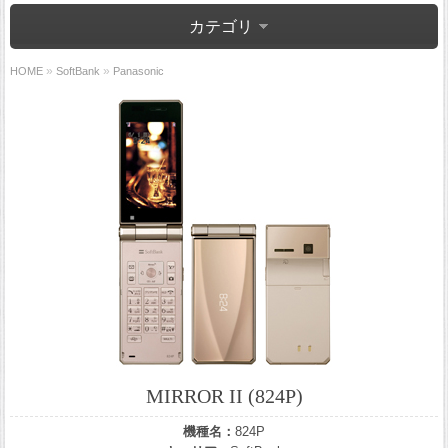
カテゴリ
»
»
HOME
SoftBank
Panasonic
MIRROR II (824P)
機種名：
824P