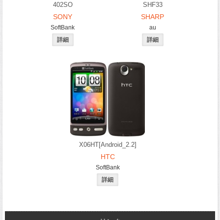
402SO
SHF33
SONY
SHARP
SoftBank
au
X06HT[Android_2.2]
HTC
SoftBank