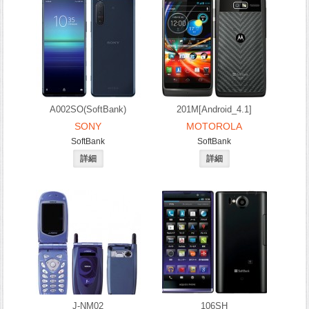
A002SO(SoftBank)
201M[Android_4.1]
SONY
MOTOROLA
SoftBank
SoftBank
J-NM02
106SH