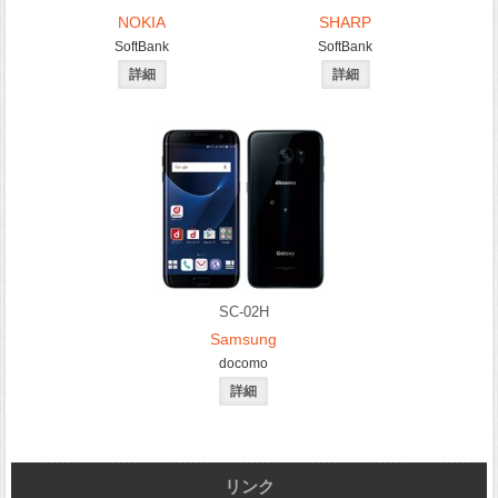
NOKIA
SHARP
SoftBank
SoftBank
SC-02H
Samsung
docomo
リンク