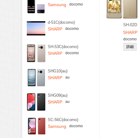
Samsung
docomo
d-51C(docomo)
SH-02D
SHARP
docomo
SHARP
docomo
SH-53C(docomo)
SHARP
docomo
SHG10(au)
SHARP
au
SHG09(au)
SHARP
au
SC-56C(docomo)
Samsung
docomo