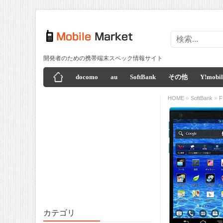
開発者のための携帯端末スペック情報サイト
docomo
au
SoftBank
その他
Y!mobil
»
»
HOME
SoftBank
F
カテゴリ