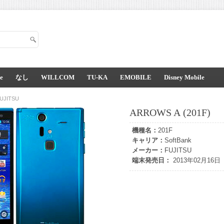
e
なし
WILLCOM
TU-KA
EMOBILE
Disney Mobile
UJITSU
ARROWS A (201F)
機種名：
201F
キャリア：
SoftBank
メーカー：
FUJITSU
端末発売日：
2013年02月16日