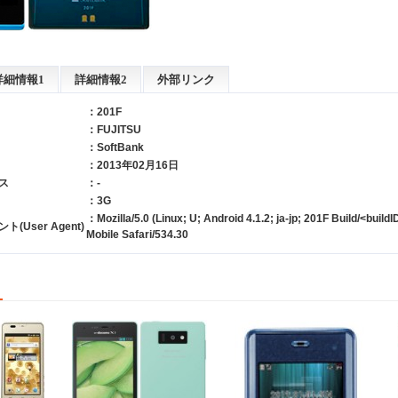
詳細情報1
詳細情報2
外部リンク
：201F
：
FUJITSU
：
SoftBank
：2013年02月16日
ス
：-
：3G
：Mozilla/5.0 (Linux; U; Android 4.1.2; ja-jp; 201F Build/<buil
User Agent)
Mobile Safari/534.30