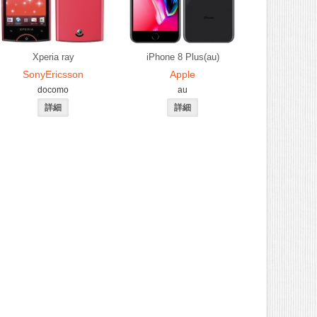
Xperia ray
iPhone 8 Plus(au)
SonyEricsson
Apple
docomo
au