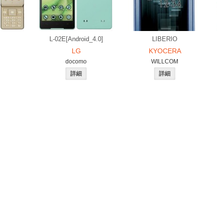
L-02E[Android_4.0]
LIBERIO
LG
KYOCERA
docomo
WILLCOM