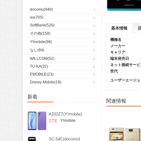
docomo(940)
au(705)
SoftBank(526)
基本情報
その他(158)
機種名
Y!mobile(98)
メーカー
なし(84)
キャリア
WILLCOM(52)
端末発売日
ネット接続サービ
TU-KA(32)
世代
EMOBILE(23)
ユーザーエージェント(
Disney Mobile(18)
新着
関連情報
A202ZT(Y!mobile)
ZTE
Y!mobile
SC-54C(docomo)