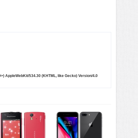
dID>) AppleWebKit/534.30 (KHTML, like Gecko) Version/4.0