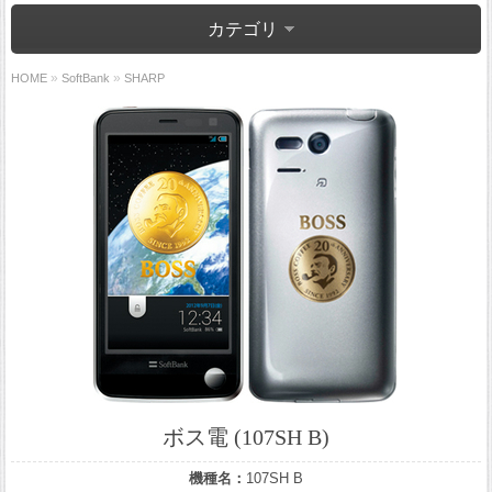
カテゴリ
»
»
HOME
SoftBank
SHARP
ボス電 (107SH B)
機種名：
107SH B