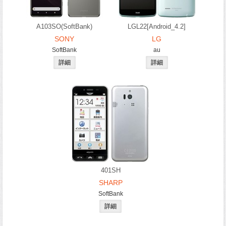
A103SO(SoftBank)
LGL22[Android_4.2]
SONY
LG
SoftBank
au
401SH
SHARP
SoftBank