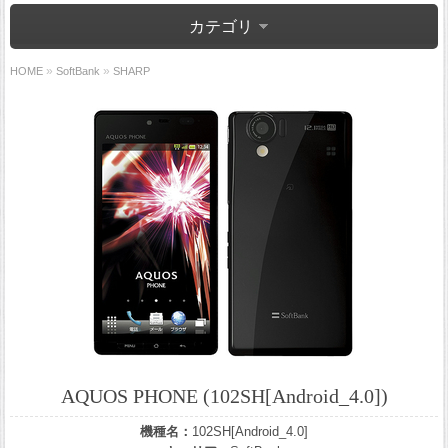
カテゴリ
»
»
HOME
SoftBank
SHARP
AQUOS PHONE (102SH[Android_4.0])
機種名：
102SH[Android_4.0]