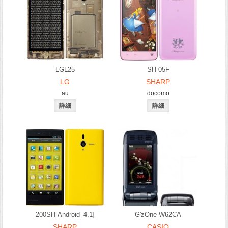
LGL25
SH-05F
LG
SHARP
au
docomo
200SH[Android_4.1]
G'zOne W62CA
SHARP
CASIO