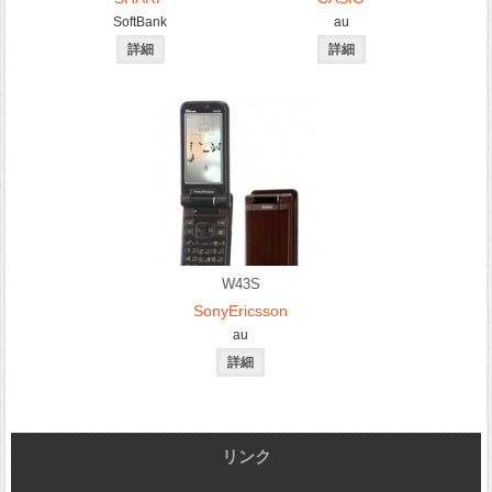
SoftBank
au
W43S
SonyEricsson
au
リンク